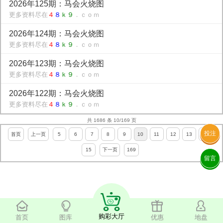
2026年125期：马会火烧图
更多资料尽在
４
８
ｋ９
．ｃｏｍ
2026年124期：马会火烧图
更多资料尽在
４
８
ｋ９
．ｃｏｍ
2026年123期：马会火烧图
更多资料尽在
４
８
ｋ９
．ｃｏｍ
2026年122期：马会火烧图
更多资料尽在
４
８
ｋ９
．ｃｏｍ
共 1686 条 10/169 页
投注
首页
上一页
5
6
7
8
9
10
11
12
13
14
15
下一页
169
留言
购彩大厅
首页
图库
优惠
地盘