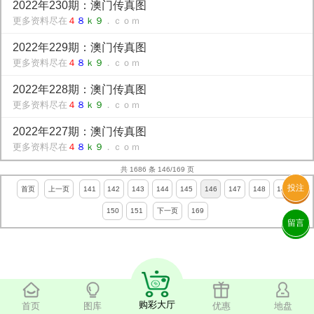
2022年230期：澳门传真图
更多资料尽在
４
８
ｋ９
．ｃｏｍ
2022年229期：澳门传真图
更多资料尽在
４
８
ｋ９
．ｃｏｍ
2022年228期：澳门传真图
更多资料尽在
４
８
ｋ９
．ｃｏｍ
2022年227期：澳门传真图
更多资料尽在
４
８
ｋ９
．ｃｏｍ
共 1686 条 146/169 页
投注
首页
上一页
141
142
143
144
145
146
147
148
149
150
151
下一页
169
留言
购彩大厅
首页
图库
优惠
地盘