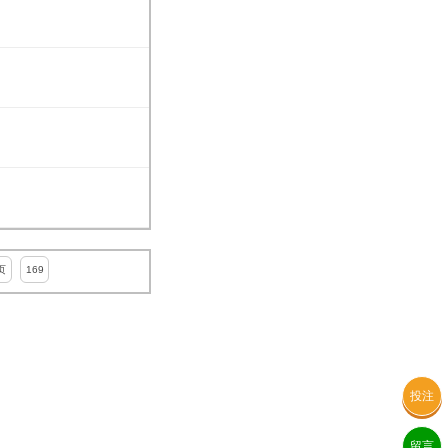
页
169
投注
留言