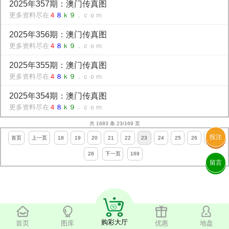
2025年357期：澳门传真图
更多资料尽在
４
８
ｋ９
．ｃｏｍ
2025年356期：澳门传真图
更多资料尽在
４
８
ｋ９
．ｃｏｍ
2025年355期：澳门传真图
更多资料尽在
４
８
ｋ９
．ｃｏｍ
2025年354期：澳门传真图
更多资料尽在
４
８
ｋ９
．ｃｏｍ
共 1683 条 23/169 页
投注
首页
上一页
18
19
20
21
22
23
24
25
26
27
28
下一页
169
留言
购彩大厅
首页
图库
优惠
地盘