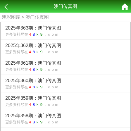
澳门传真图
澳彩图库
> 澳门传真图
2025年363期：澳门传真图
更多资料尽在
４
８
ｋ９
．ｃｏｍ
2025年362期：澳门传真图
更多资料尽在
４
８
ｋ９
．ｃｏｍ
2025年361期：澳门传真图
更多资料尽在
４
８
ｋ９
．ｃｏｍ
2025年360期：澳门传真图
更多资料尽在
４
８
ｋ９
．ｃｏｍ
2025年359期：澳门传真图
更多资料尽在
４
８
ｋ９
．ｃｏｍ
2025年358期：澳门传真图
更多资料尽在
４
８
ｋ９
．ｃｏｍ