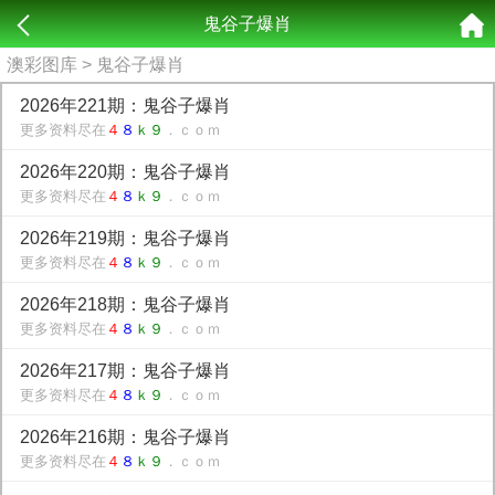
鬼谷子爆肖
澳彩图库
> 鬼谷子爆肖
2026年221期：鬼谷子爆肖
更多资料尽在
４
８
ｋ９
．ｃｏｍ
2026年220期：鬼谷子爆肖
更多资料尽在
４
８
ｋ９
．ｃｏｍ
2026年219期：鬼谷子爆肖
更多资料尽在
４
８
ｋ９
．ｃｏｍ
2026年218期：鬼谷子爆肖
更多资料尽在
４
８
ｋ９
．ｃｏｍ
2026年217期：鬼谷子爆肖
更多资料尽在
４
８
ｋ９
．ｃｏｍ
2026年216期：鬼谷子爆肖
更多资料尽在
４
８
ｋ９
．ｃｏｍ