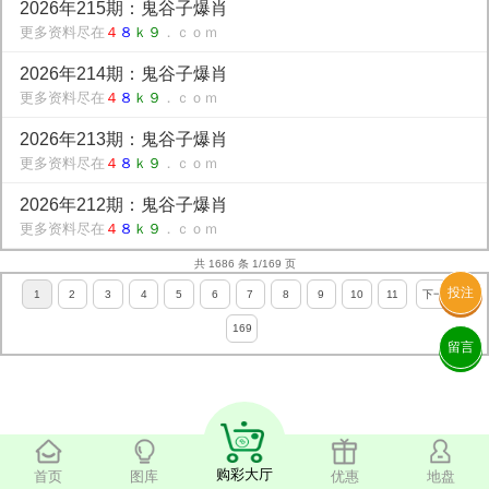
2026年215期：鬼谷子爆肖
更多资料尽在
４
８
ｋ９
．ｃｏｍ
2026年214期：鬼谷子爆肖
更多资料尽在
４
８
ｋ９
．ｃｏｍ
2026年213期：鬼谷子爆肖
更多资料尽在
４
８
ｋ９
．ｃｏｍ
2026年212期：鬼谷子爆肖
更多资料尽在
４
８
ｋ９
．ｃｏｍ
共 1686 条 1/169 页
投注
1
2
3
4
5
6
7
8
9
10
11
下一页
169
留言
购彩大厅
首页
图库
优惠
地盘