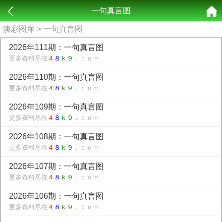
一句真言图
澳彩图库
> 一句真言图
2026年111期：一句真言图
更多资料尽在
４
８
ｋ９
．ｃｏｍ
2026年110期：一句真言图
更多资料尽在
４
８
ｋ９
．ｃｏｍ
2026年109期：一句真言图
更多资料尽在
４
８
ｋ９
．ｃｏｍ
2026年108期：一句真言图
更多资料尽在
４
８
ｋ９
．ｃｏｍ
2026年107期：一句真言图
更多资料尽在
４
８
ｋ９
．ｃｏｍ
2026年106期：一句真言图
更多资料尽在
４
８
ｋ９
．ｃｏｍ