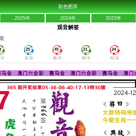
彩色图库
2025年
2024年
2023年
观音解签
果
3
25
45
21
24
/水
龙/金
猴/木
猴/水
蛇/金