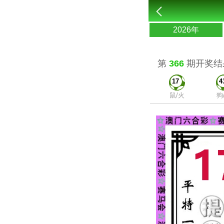
2026年
第
366
期开奖结
17
4
鼠/火
狗